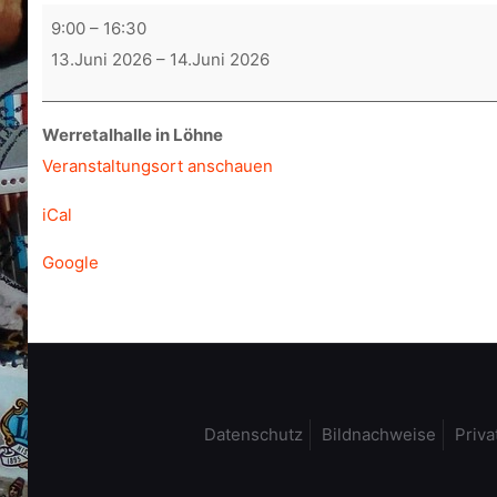
Westfalen-
9:00
–
16:30
Weser-
13.Juni 2026
–
14.Juni 2026
Posta
Werretalhalle in Löhne
Veranstaltungsort anschauen
iCal
Google
Datenschutz
Bildnachweise
Priva