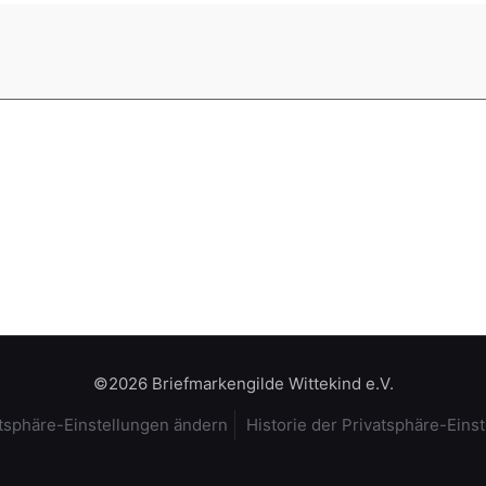
©2026 Briefmarkengilde Wittekind e.V.
tsphäre-Einstellungen ändern
Historie der Privatsphäre-Eins