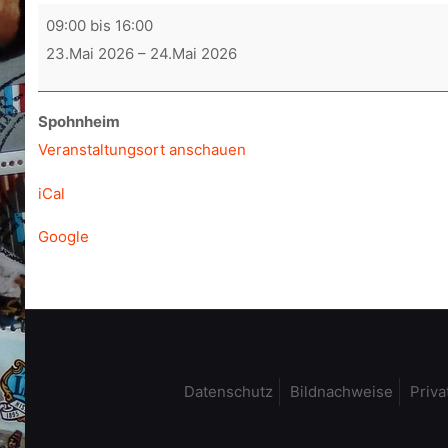
2.
09:00 bis 16:00
Runde
23.Mai 2026
–
24.Mai 2026
Team-
Wettbewerb
Spohnheim
Veranstaltungsort anschauen
iCal
Google
Datenschutz
Bildnachweise
Priva