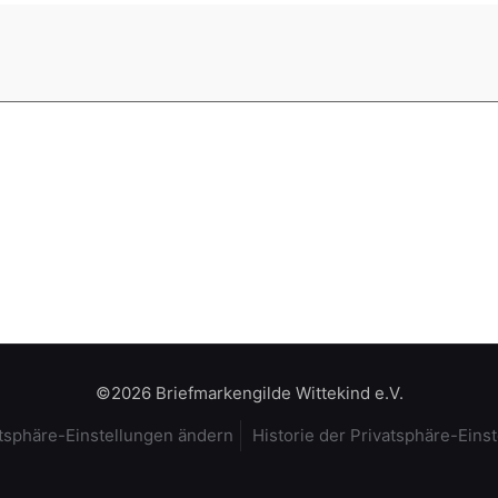
©2026 Briefmarkengilde Wittekind e.V.
tsphäre-Einstellungen ändern
Historie der Privatsphäre-Eins