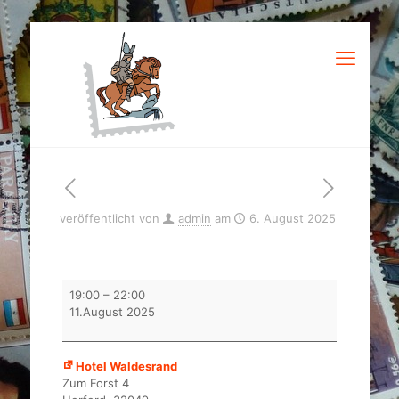
veröffentlicht von
admin
am
6. August 2025
Tauschabend
19:00
–
22:00
BMG
11.August 2025
Herford
mit
Vortrag
Hotel Waldesrand
Zum Forst 4