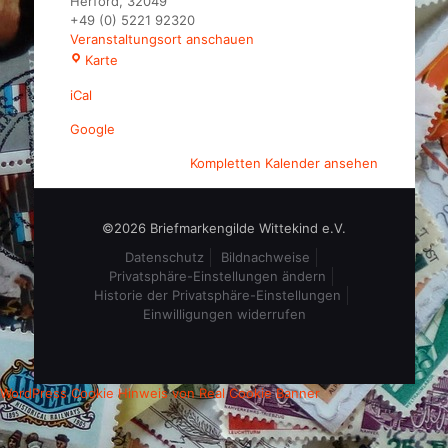
Herford
,
32049
+49 (0) 5221 92320
Veranstaltungsort anschauen
Hotel
Karte
Waldesrand
iCal
Google
Kompletten Kalender ansehen
©2026 Briefmarkengilde Wittekind e.V.
Datenschutz
Bildnachweise
Privatsphäre-Einstellungen ändern
Historie der Privatsphäre-Einstellungen
Einwilligungen widerrufen
WordPress Cookie Hinweis von Real Cookie Banner