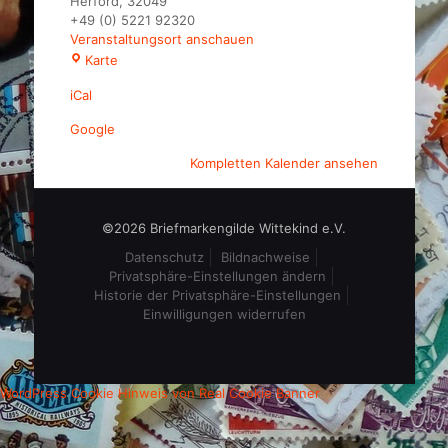
Herford
,
32049
+49 (0) 5221 92320
Veranstaltungsort anschauen
Hotel
Karte
Waldesrand
iCal
Google
Kompletten Kalender ansehen
©2026 Briefmarkengilde Wittekind e.V.
Datenschutz
Bildnachweise
Privatsphäre-Einstellungen ändern
Historie der Privatsphäre-Einstellungen
Einwilligungen widerrufen
WordPress Cookie Hinweis von Real Cookie Banner