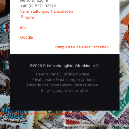
Herford
,
32049
+49 (0) 5221 92320
Veranstaltungsort anschauen
Hotel
Karte
Waldesrand
iCal
Google
Kompletten Kalender ansehen
©2026 Briefmarkengilde Wittekind e.V.
Datenschutz
Bildnachweise
Privatsphäre-Einstellungen ändern
Historie der Privatsphäre-Einstellungen
Einwilligungen widerrufen
WordPress Cookie Hinweis von Real Cookie Banner