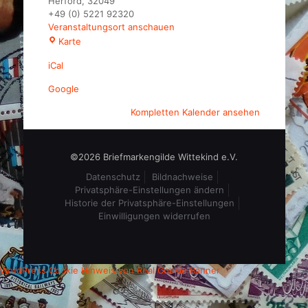
Herford
,
32049
+49 (0) 5221 92320
Veranstaltungsort anschauen
Hotel
Karte
Waldesrand
iCal
Google
Kompletten Kalender ansehen
©2026 Briefmarkengilde Wittekind e.V.
Datenschutz
Bildnachweise
Privatsphäre-Einstellungen ändern
Historie der Privatsphäre-Einstellungen
Einwilligungen widerrufen
WordPress Cookie Hinweis von Real Cookie Banner