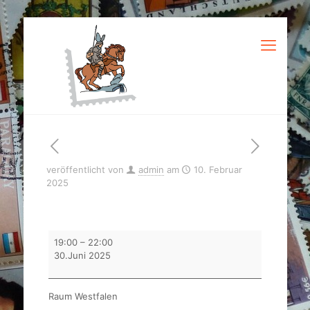
veröffentlicht von
admin
am
10. Februar
2025
offener
19:00
–
22:00
Vereinsabend
30.Juni 2025
mit
Vortrag
Raum Westfalen