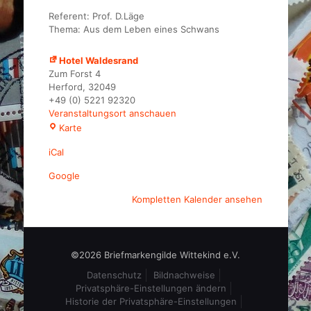
Referent: Prof. D.Läge
Thema: Aus dem Leben eines Schwans
Hotel Waldesrand
Zum Forst 4
Herford
,
32049
+49 (0) 5221 92320
Veranstaltungsort anschauen
Hotel
Karte
Waldesrand
iCal
Google
Kompletten Kalender ansehen
©2026 Briefmarkengilde Wittekind e.V.
Datenschutz
Bildnachweise
Privatsphäre-Einstellungen ändern
Historie der Privatsphäre-Einstellungen