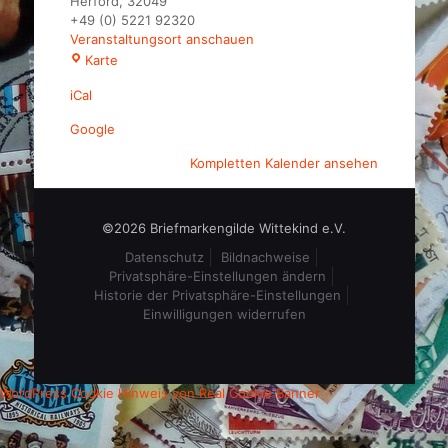
Herford
,
32049
+49 (0) 5221 92320
Veranstaltungsort anschauen
Hotel
Karte
Waldesrand
iCal
Google
Kompletten Kalender ansehen
©2026 Briefmarkengilde Wittekind e.V.
Datenschutz
Bildnachweise
Privatsphäre-Einstellungen ändern
Historie der Privatsphäre-Einstellungen
Einwilligungen widerrufen
WordPress Cookie Hinweis von Real Cookie Banner